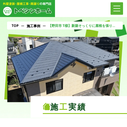
TOP
【野田市 T様】新築そっくりに屋根を張り替え、外壁多彩色塗装
ー
施工事例
ー
施
工
実績