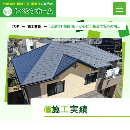
TOP
[土浦市H様邸]落下が心配！板金で安心の簡易補修
ー
施工事例
ー
施
工
実績