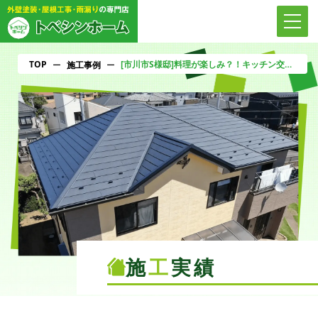
TOP
[市川市S様邸]料理が楽しみ？！キッチン交換！
ー
施工事例
ー
施
工
実績