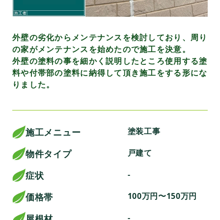
外壁の劣化からメンテナンスを検討しており、周り
の家がメンテナンスを始めたので施工を決意。
外壁の塗料の事を細かく説明したところ使用する塗
料や付帯部の塗料に納得して頂き施工をする形にな
りました。
塗装工事
施工メニュー
戸建て
物件タイプ
-
症状
100万円〜150万円
価格帯
-
屋根材