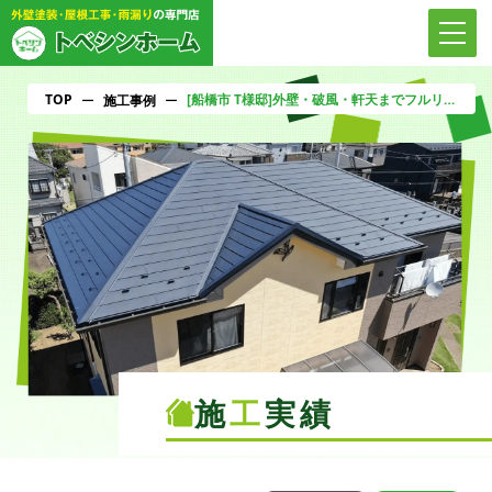
TOP
[船橋市 T様邸]外壁・破風・軒天までフルリフレッシュ！塗装工事で住まいをしっかり守る
ー
施工事例
ー
施
工
実績