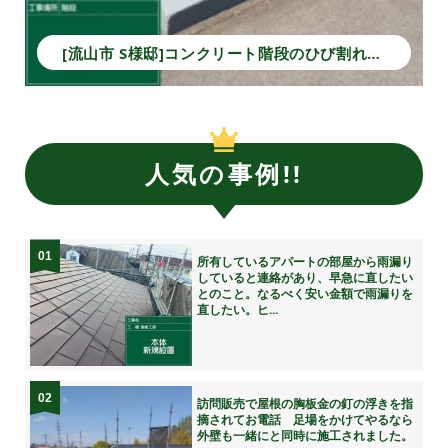
[流山市 S様邸]コンクリート階段のひび割れ補修と塗装で安全性と美観を回復！
人気の事例!!
01
所有しているアパートの部屋から雨漏り
していると連絡があり、早急に直したい
とのこと。なるべく安い金額で雨漏りを
直したい。ヒ...
02
訪問販売で屋根の胸板金の釘の浮きを指
摘されてお電話 足場をかけてやるなら
外壁も一緒にと同時に施工されました。