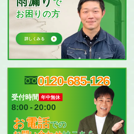
雨漏り
で
お困りの方
詳しくみる
0120-685-126
受付時間
年中無休
8:00
‐
20:00
お電話
での
お問い合わせ
はこちら