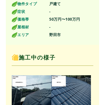
物件タイプ
戸建て
症状
-
価格帯
50万円〜100万円
屋根材
-
エリア
野田市
施工中の様子