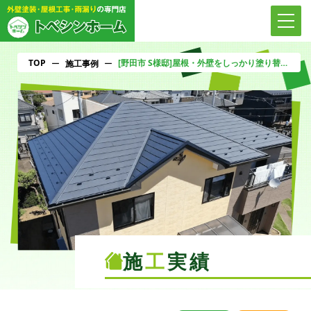
TOP
[野田市 S様邸]屋根・外壁をしっかり塗り替え！劣化対策＆美観アップのこだわり施工
ー
施工事例
ー
施
工
実績