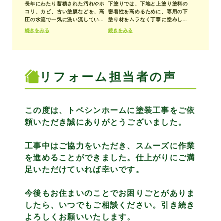
長年にわたり蓄積された汚れやホ
下塗りでは、下地と上塗り塗料の
コリ、カビ、古い塗膜などを、高
密着性を高めるために、専用の下
圧の水流で一気に洗い流していき
塗り材をムラなく丁寧に塗布して
ます。洗浄によって表面が清潔な
いきます。ローラーや刷毛を使っ
続きをみる
続きをみる
状態になることで、新しい塗料が
て、凹凸のある箇所や細部までし
しっかりと密着し、仕上がりの美
っかりと塗り込むことで、上塗り
しさと耐久性が格段に向上しま
塗料がしっかりと定着し、長持ち
す。
する塗膜をつくる基礎となりま
す。
リフォーム担当者の声
この度は、トベシンホームに塗装工事をご依
頼いただき誠にありがとうございました。
工事中はご協力をいただき、スムーズに作業
を進めることができました。仕上がりにご満
足いただけていれば幸いです。
今後もお住まいのことでお困りごとがありま
したら、いつでもご相談ください。引き続き
よろしくお願いいたします。