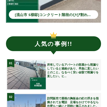
[流山市 S様邸]コンクリート階段のひび割れ補修と塗装で安全性と美観を回復！
人気の事例!!
01
所有しているアパートの部屋から雨漏り
していると連絡があり、早急に直したい
とのこと。なるべく安い金額で雨漏りを
直したい。ヒ...
02
訪問販売で屋根の胸板金の釘の浮きを指
摘されてお電話 足場をかけてやるなら
外壁も一緒にと同時に施工されました。