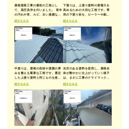
屋根塗装工事の最初の工程とし
下塗りは、上塗り塗料の密着力を
て、高圧洗浄を行いました。 長年
高めるための大切な工程です。専
の汚れや苔、カビ、古い塗膜など
用の下塗り材を、ローラーや刷毛
を、専用の高圧洗浄機を使ってし
を使ってムラなく丁寧に塗布して
続きをみる
続きをみる
っかりと洗い流していきます。
いきます。
中塗りは、屋根の色味や塗膜の厚
光沢のある塗料を使用し、屋根全
みを整える重要な工程です。選定
体が艶やかに仕上がっていく様子
した上塗り塗料と同じものを使用
は、まさに工事のクライマック
し、均一な厚みになるよう丁寧に
ス。ローラーで均一に塗り伸ば
続きをみる
続きをみる
塗装していきます。
し、細かな部分も刷毛で丁寧に仕
上げることで、色ムラや塗り残し
のない美しい屋根に生まれ変わり
ました。