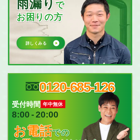
雨漏り
で
お困りの方
詳しくみる
0120-685-126
受付時間
年中無休
8:00
‐
20:00
お電話
での