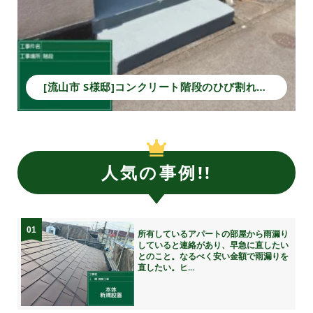
[流山市 S様邸]コンクリート階段のひび割れ補修と塗装で安全性と美観を回復！
人気の事例!!
01
所有しているアパートの部屋から雨漏り
していると連絡があり、早急に直したい
とのこと。なるべく安い金額で雨漏りを
直したい。ヒ...