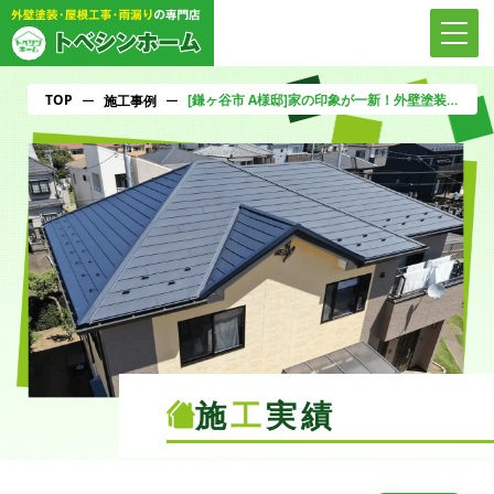
TOP
[鎌ヶ谷市 A様邸]家の印象が一新！外壁塗装施工事例のリアルビフォー・アフター
ー
施工事例
ー
施
工
実績