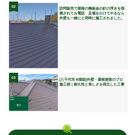
02
訪問販売で屋根の胸板金の釘の浮きを指
摘されてお電話 足場をかけてやるなら
外壁も一緒にと同時に施工されました。
03
[八千代市 K様邸]外壁・屋根塗装のプロ
施工例｜耐久性と美しさを両立した工事