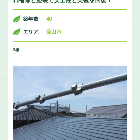
築年数
40
エリア
流山市
S様