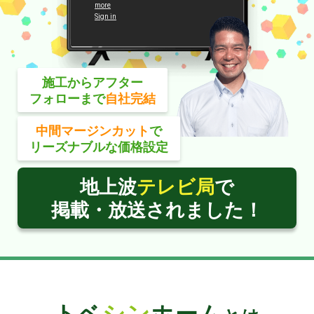
施工からアフター
フォローまで
自社完結
中間マージンカット
で
リーズナブルな価格設定
地上波
テレビ局
で
掲載・放送されました！
トベ
シン
ホーム