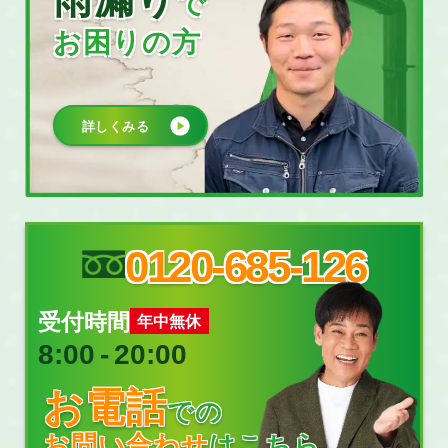
で
お困りの方
詳しくみる
0120-685-126
受付時間
年中無休
8:00
‐
20:00
お電話
での
お問い合わせ
はこちら