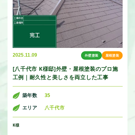
2025.11.09
外壁塗装
屋根塗装
[八千代市 K様邸]外壁・屋根塗装のプロ施
工例｜耐久性と美しさを両立した工事
築年数
35
エリア
八千代市
K様