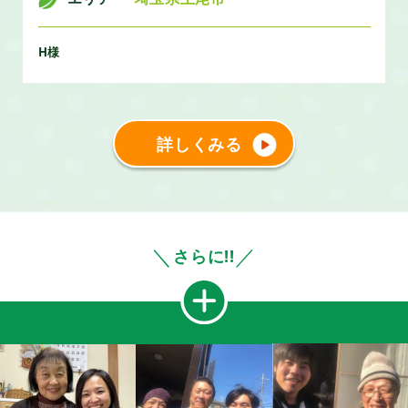
H様
詳しくみる
＼
／
さらに!!