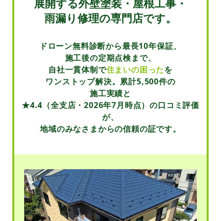
展開する
外壁塗装・屋根工事・
雨漏り修理の専門店です。
ドローン無料診断から最長10年保証、
施工後の定期点検まで、
自社一貫体制で
住まいの困った
を
ワンストップ解決。累計5,500件の
施工実績と
★4.4
（全支店・2026年7月時点）
の口コミ評価
が、
地域のみなさまからの信頼の証です。