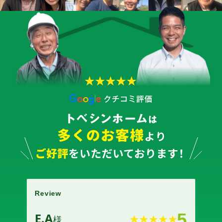
Review
Revi
E.A
5
E.A
様