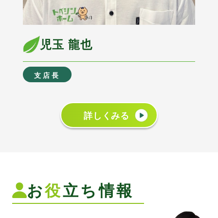
児玉 龍也
支店長
詳しくみる
お
役
立ち情報