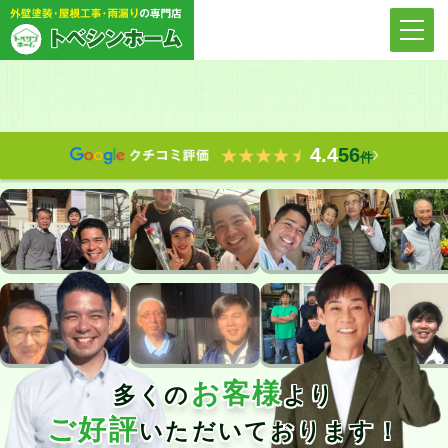
4.4
56
件
お客様
多くの
より
ご好評
いただいております！