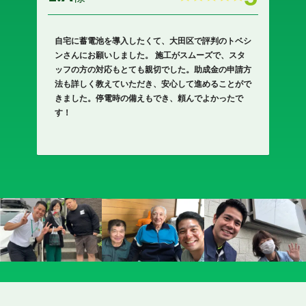
自宅に蓄電池を導入したくて、大田区で評判のトベシ
自宅
ンさんにお願いしました。 施工がスムーズで、スタ
ンさ
ッフの方の対応もとても親切でした。助成金の申請方
ッフ
法も詳しく教えていただき、安心して進めることがで
法も
きました。停電時の備えもでき、頼んでよかったで
きま
す！
す！