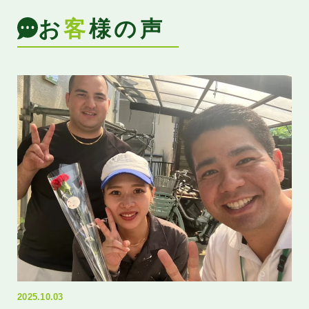
お
客
様の声
202
長
2025.10.03