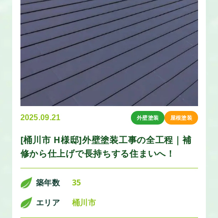
2025.09.21
外壁塗装
屋根塗装
[桶川市 H様邸]外壁塗装工事の全工程｜補
修から仕上げで長持ちする住まいへ！
築年数
35
エリア
桶川市