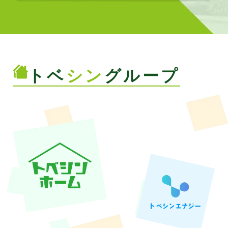
トベ
シン
グループ