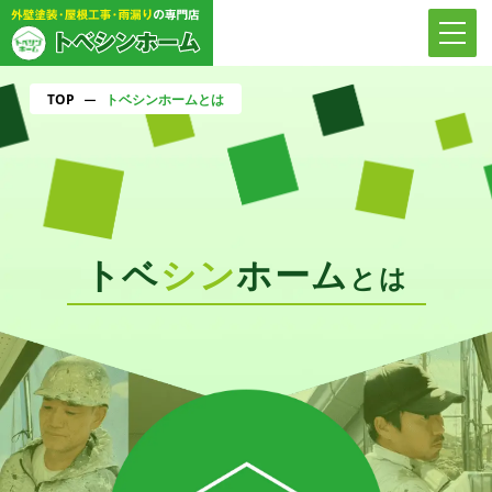
TOP
トベシンホームとは
ー
トベ
シン
ホーム
とは