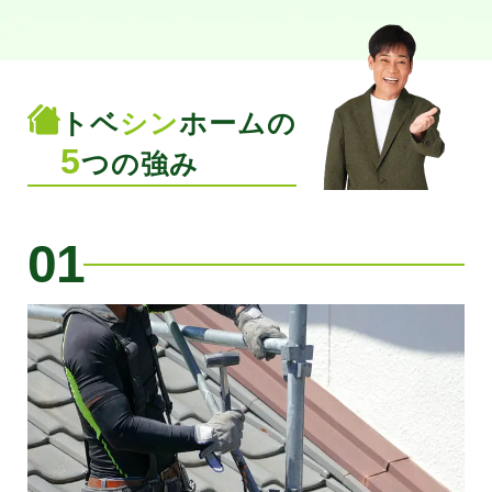
トベ
シン
ホームの
5
つの
強み
01