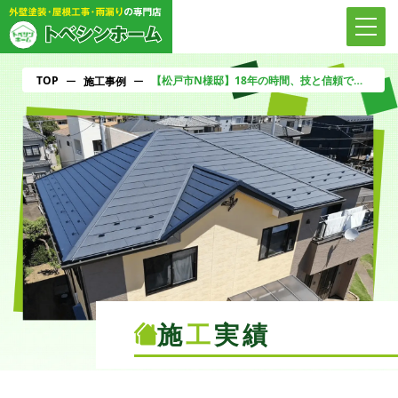
TOP
【松戸市N様邸】18年の時間、技と信頼で再定義。松戸市N様邸、知識と経験の力で新たな輝きへ。
ー
施工事例
ー
施
工
実績